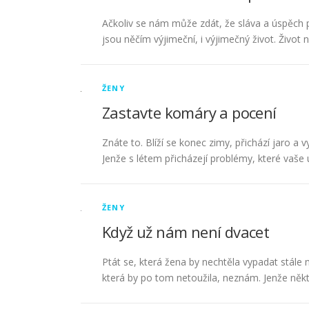
Ačkoliv se nám může zdát, že sláva a úspěch při
jsou něčím výjimeční, i výjimečný život. Život n
ŽENY
Zastavte komáry a pocení
Znáte to. Blíží se konec zimy, přichází jaro a v
Jenže s létem přicházejí problémy, které vaše ú
ŽENY
Když už nám není dvacet
Ptát se, která žena by nechtěla vypadat stále 
která by po tom netoužila, neznám. Jenže někt