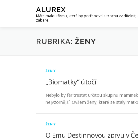
Přeskočit
ALUREX
na
Máte malou firmu, která by potřebovala trochu zviditelnit, 
obsah
zabere.
RUBRIKA:
ŽENY
ŽENY
„Biomatky“ útočí
Nebylo by fér trestat určitou skupinu maminek
nejvzornější. Ovšem ženy, které se staly matk
ŽENY
O Emu Destinnovou zprvu v Če