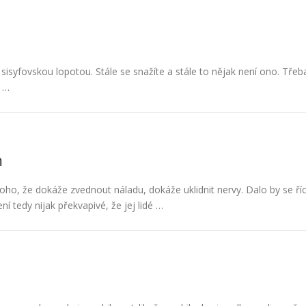
sisyfovskou lopotou. Stále se snažíte a stále to nějak není ono. Třeb
m …
m
oho, že dokáže zvednout náladu, dokáže uklidnit nervy. Dalo by se říc
 tedy nijak překvapivé, že jej lidé …