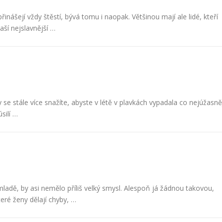
nášejí vždy štěstí, bývá tomu i naopak. Většinou mají ale lidé, kteří
aší nejslavnější …
y se stále více snažíte, abyste v létě v plavkách vypadala co nejúžasněj
silí …
mladě, by asi nemělo příliš velký smysl. Alespoň já žádnou takovou,
eré ženy dělají chyby, …