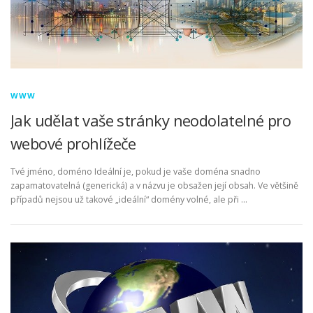
WWW
Jak udělat vaše stránky neodolatelné pro
webové prohlížeče
Tvé jméno, doméno Ideální je, pokud je vaše doména snadno
zapamatovatelná (generická) a v názvu je obsažen její obsah. Ve většině
případů nejsou už takové „ideální“ domény volné, ale při …