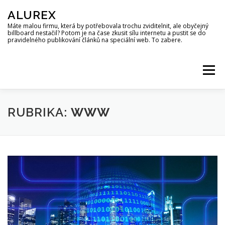
Přeskočit
ALUREX
na
obsah
Máte malou firmu, která by potřebovala trochu zviditelnit, ale obyčejný
billboard nestačil? Potom je na čase zkusit sílu internetu a pustit se do
pravidelného publikování článků na speciální web. To zabere.
Menu
RUBRIKA:
WWW