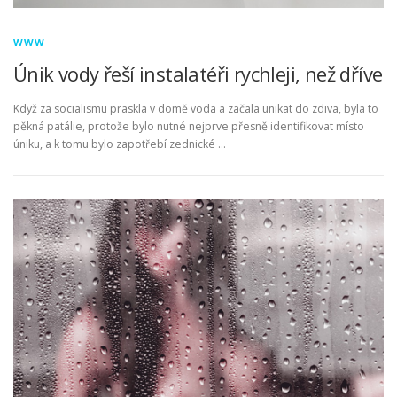
WWW
Únik vody řeší instalatéři rychleji, než dříve
Když za socialismu praskla v domě voda a začala unikat do zdiva, byla to
pěkná patálie, protože bylo nutné nejprve přesně identifikovat místo
úniku, a k tomu bylo zapotřebí zednické …