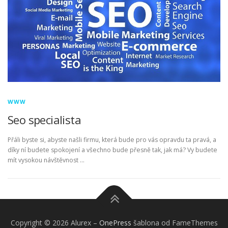
WWW
Seo specialista
Přáli byste si, abyste našli firmu, která bude pro vás opravdu ta pravá, a
díky ní budete spokojení a všechno bude přesně tak, jak má? Vy budete
mít vysokou návštěvnost …
Copyright © 2026 Alurex
–
OnePress
šablona od FameThemes