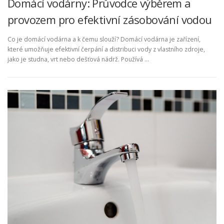
Domácí vodárny: Průvodce výběrem a
provozem pro efektivní zásobování vodou
Co je domácí vodárna a k čemu slouží? Domácí vodárna je zařízení,
které umožňuje efektivní čerpání a distribuci vody z vlastního zdroje,
jako je studna, vrt nebo dešťová nádrž. Používá …