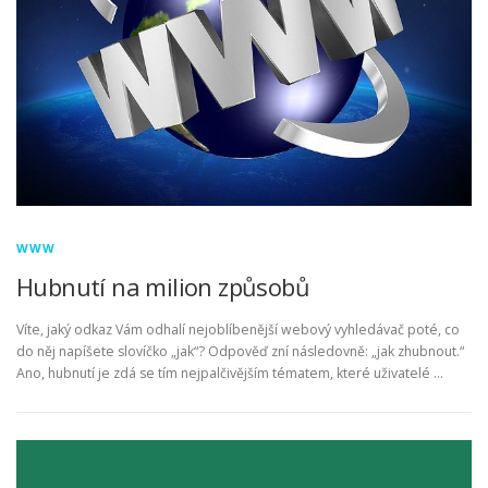
WWW
Hubnutí na milion způsobů
Víte, jaký odkaz Vám odhalí nejoblíbenější webový vyhledávač poté, co
do něj napíšete slovíčko „jak“? Odpověď zní následovně: „jak zhubnout.“
Ano, hubnutí je zdá se tím nejpalčivějším tématem, které uživatelé …