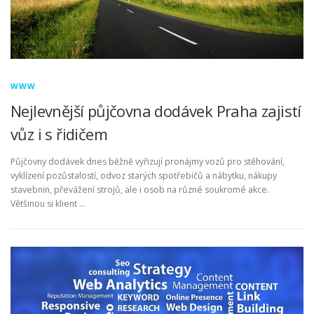
WWW
Nejlevnější půjčovna dodávek Praha zajistí
vůz i s řidičem
Půjčovny dodávek dnes běžně vyřizují pronájmy vozů pro stěhování,
vyklízení pozůstalostí, odvoz starých spotřebičů a nábytku, nákupy
stavebnin, převážení strojů, ale i osob na různé soukromé akce.
Většinou si klient …