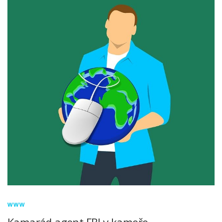
WWW
Kamarád agent FBI v kameře