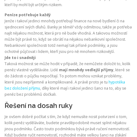
kteří by mohl být určitým rizikem.
Peníze potřebuje každý
Jenže i takoví jedinci mnohdy potřebují finance na nové bydlení či na
sjednocení svých dluhů. Banky je téměř vždy odmítnou, takže je potřeba
najít nějakou možnost, která pro ně bude vhodná. A takovou možností
může být právě to, když se obrátí na nějakou nebankovní společnost.
Nebankovní společnosti totiž nemají tak přísné podmínky, a jsou
ochotné půjčovat i lidem, kteří jsou pro ně mnohem rizikovější.
Jde to i snadněji
Taková možnost se může hodit v případě, že nemůžete doložit to, kolik
peněz vlastně vyděláváte. Lidé
mají mnohdy vedlejší příjmy
, které se
do žádosti o půjčku nepočítají. To potom mohou vznikat problémy,
které jsou nepříjemné a komplikované. A právě proto je tu
hypotéka
bez doložení příjmu
, díky které mají i takoví jedinci šanci na to, aby se
peněz bez problémů dočkali.
Řešení na dosah ruky
Je ovšem dobré počítat s tím, že když nemusíte nosit potvrzení o tom,
kolik peněz vyděláváte, budete pravděpodobně muset splnit nějakou
jinou podmínku. Často touto podmínkou bývá právě ručení nemovitostí.
Když budete ručit nemovitostí, rozhodně máte velkou šanci na získání