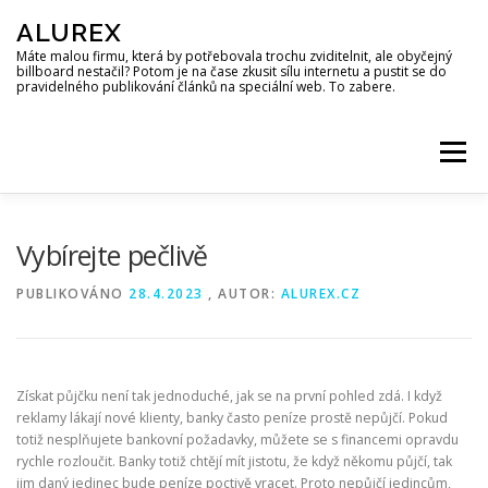
Přeskočit
ALUREX
na
obsah
Máte malou firmu, která by potřebovala trochu zviditelnit, ale obyčejný
billboard nestačil? Potom je na čase zkusit sílu internetu a pustit se do
pravidelného publikování článků na speciální web. To zabere.
Menu
Vybírejte pečlivě
PUBLIKOVÁNO
28.4.2023
, AUTOR:
ALUREX.CZ
Získat půjčku není tak jednoduché, jak se na první pohled zdá. I když
reklamy lákají nové klienty, banky často peníze prostě nepůjčí. Pokud
totiž nesplňujete bankovní požadavky, můžete se s financemi opravdu
rychle rozloučit. Banky totiž chtějí mít jistotu, že když někomu půjčí, tak
jim daný jedinec bude peníze poctivě vracet. Proto nepůjčí jedincům,