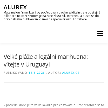
Přeskočit
ALUREX
na
obsah
Máte malou firmu, která by potřebovala trochu zviditelnit, ale obyčejný
billboard nestačil? Potom je na čase zkusit sílu internetu a pustit se do
pravidelného publikování článků na speciální web. To zabere.
Menu
Velké pláže a legální marihuana:
vítejte v Uruguayi
PUBLIKOVÁNO
18.6.2026
, AUTOR:
ALUREX.CZ
V poslední době je to velké lákadlo pro cestovatele. Proč? Protože se to