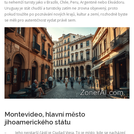
tu nehemží turisty jako v Brazílii, Chile, Peru, Argentině nebo Ekvádoru.
Uruguay je stát chudší a turisticky zatím ne zrovna objevený, proto
pokud toužíte po poznávání nových krajů, kultur a zemí, rozhodně byste
se měli pro autentičnost vydat právě sem.
Montevideo, hlavní město
jihoamerického státu
– Jeho nejstarší částí je Ciudad Vieja. To je místo, kde se nacházejí