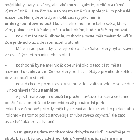
noční kluby, bary, kavárny, ale také
muzea, galerie, ateliéry a různé
výstavní síně.
Dá se říct, že je to město umělců a společně jim pokleslé
existence. Nenajdete tady ani tolik zábavy jako mírně
undergroundového požitku
z celého jihoamerického světa, který
vám, pokud jste také
alespoň trochu bohém
, bude určitě imponovat.
– Pokud máte raději
divadla
, rozhodně byste měli zavítat do
Sólís
.
Zde je divadlo už z devatenáctého století
– Máte-li rádi památky, zavítejte do paláce Salvo, který byl postaven
ve dvacátých letech minulého století
– Rozhodně byste měli vidět opevnění okolo této části města,
nazvané
Fortaleza del Cerro
, který pochází někdy z prvního desetiletí
devatenáctého století.
– Pokud chcete poznat život v Montevideu zblízka, vdejte se ve dne
i v noci hlavní třídou
Ramblou
.
– A jestli máte zájem o
písčité pláže
, navštivte tu, která se táhne
po třináct kilometrů od Montevidea až po národní park
Pokud jste fandové přírody, měli byste zavítat do národního parku Cabo
Polonio – na tomto poloostrově žije zhruba
stovka obyvatel
, ale zato
tisíce tučňáků, želv a lvounů.
· V Uruguayi najdete mnohem více dobytka než lidí. Převážně je to
skot
, krávy i býci jsou zde
šlechtění
. Největší úspěch zde ale mají