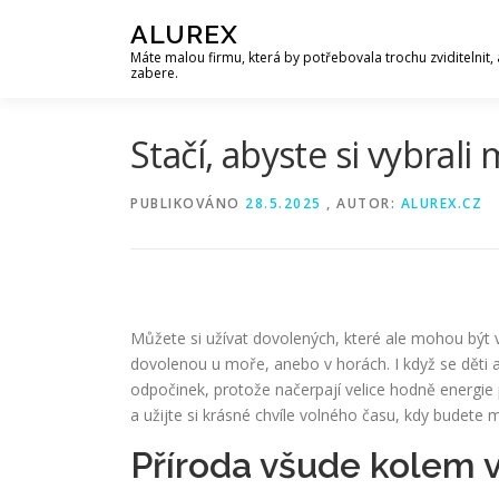
Přeskočit
ALUREX
na
Máte malou firmu, která by potřebovala trochu zviditelnit, 
obsah
zabere.
Stačí, abyste si vybrali 
PUBLIKOVÁNO
28.5.2025
, AUTOR:
ALUREX.CZ
Můžete si užívat dovolených, které ale mohou být veli
dovolenou u moře, anebo v horách. I když se děti as
odpočinek, protože načerpají velice hodně energie p
a užijte si krásné chvíle volného času, kdy budete m
Příroda všude kolem 