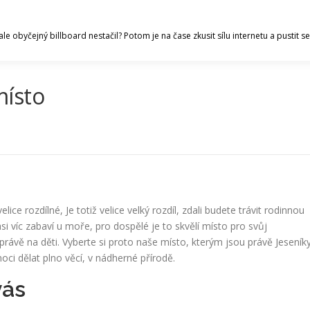
ale obyčejný billboard nestačil? Potom je na čase zkusit sílu internetu a pustit
místo
ce rozdílné, Je totiž velice velký rozdíl, zdali budete trávit rodinnou
i víc zabaví u moře, pro dospělé je to skvělí místo pro svůj
rávě na děti. Vyberte si proto naše místo, kterým jsou právě Jeseníky
oci dělat plno věcí, v nádherné přírodě.
vás