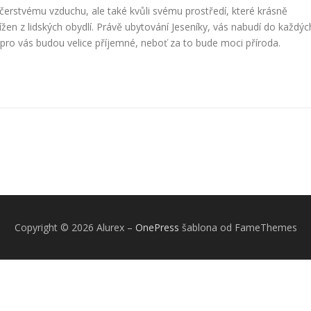
čerstvému vzduchu, ale také kvůli svému prostředí, které krásně
ížen z lidských obydlí. Právě
ubytování Jeseníky
, vás nabudí do každýc
o pro vás budou velice příjemné, neboť za to bude moci příroda.
Copyright © 2026 Alurex
–
OnePress
šablona od FameThemes