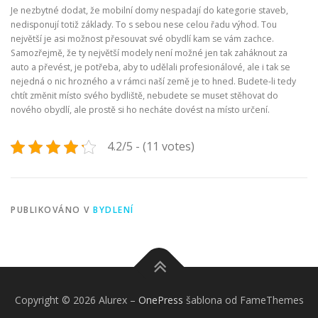
Je nezbytné dodat, že mobilní domy nespadají do kategorie staveb,
nedisponují totiž základy. To s sebou nese celou řadu výhod. Tou
největší je asi možnost přesouvat své obydlí kam se vám zachce.
Samozřejmě, že ty největší modely není možné jen tak zaháknout za
auto a převést, je potřeba, aby to udělali profesionálové, ale i tak se
nejedná o nic hrozného a v rámci naší země je to hned. Budete-li tedy
chtít změnit místo svého bydliště, nebudete se muset stěhovat do
nového obydlí, ale prostě si ho necháte dovést na místo určení.
4.2/5 - (11 votes)
PUBLIKOVÁNO V
BYDLENÍ
Copyright © 2026 Alurex
–
OnePress
šablona od FameThemes