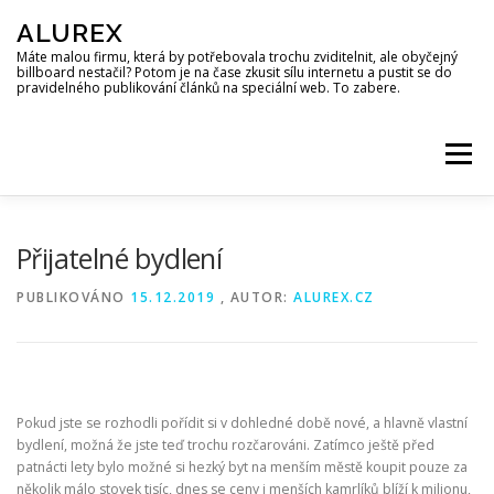
Přeskočit
ALUREX
na
obsah
Máte malou firmu, která by potřebovala trochu zviditelnit, ale obyčejný
billboard nestačil? Potom je na čase zkusit sílu internetu a pustit se do
pravidelného publikování článků na speciální web. To zabere.
Menu
Přijatelné bydlení
PUBLIKOVÁNO
15.12.2019
, AUTOR:
ALUREX.CZ
Pokud jste se rozhodli pořídit si v dohledné době nové, a hlavně vlastní
bydlení, možná že jste teď trochu rozčarováni. Zatímco ještě před
patnácti lety bylo možné si hezký byt na menším městě koupit pouze za
několik málo stovek tisíc, dnes se ceny i menších kamrlíků blíží k milionu,