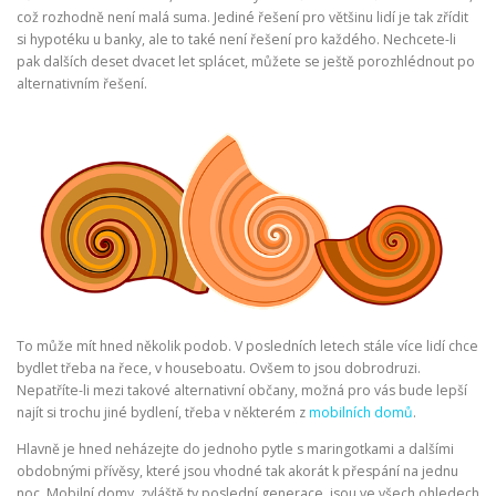
což rozhodně není malá suma. Jediné řešení pro většinu lidí je tak zřídit
si hypotéku u banky, ale to také není řešení pro každého. Nechcete-li
pak dalších deset dvacet let splácet, můžete se ještě porozhlédnout po
alternativním řešení.
To může mít hned několik podob. V posledních letech stále více lidí chce
bydlet třeba na řece, v houseboatu. Ovšem to jsou dobrodruzi.
Nepatříte-li mezi takové alternativní občany, možná pro vás bude lepší
najít si trochu jiné bydlení, třeba v některém z
mobilních domů
.
Hlavně je hned neházejte do jednoho pytle s maringotkami a dalšími
obdobnými přívěsy, které jsou vhodné tak akorát k přespání na jednu
noc. Mobilní domy, zvláště ty poslední generace, jsou ve všech ohledech