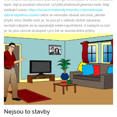
lepší.
Dají se používat celoročně, což ještě předminulé generace nešlo
. Mají
vynikající izolaci,
https://izolacni-materialy.heureka.cz/poradna/jak-
vybrat-tepelnou-izolaci/
takže se nemusíte obávat umrznutí, jakmile
přijde zima. Skvělé navíc je, že jsou již v základu slušně vybaveny,
nechybí nábytek ani ty nejnutnější elektrospotřebiče. A nejlepší na tom
je, že jsou cenově dostupné i pro lidi se standardními příjmy.
Nejsou to stavby