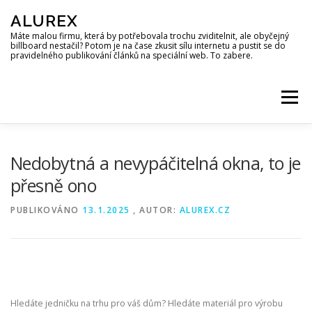
Přeskočit
ALUREX
na
obsah
Máte malou firmu, která by potřebovala trochu zviditelnit, ale obyčejný
billboard nestačil? Potom je na čase zkusit sílu internetu a pustit se do
pravidelného publikování článků na speciální web. To zabere.
Menu
Nedobytná a nevypáčitelná okna, to je
přesně ono
PUBLIKOVÁNO
13.1.2025
, AUTOR:
ALUREX.CZ
Hledáte jedničku na trhu pro váš dům? Hledáte materiál pro výrobu