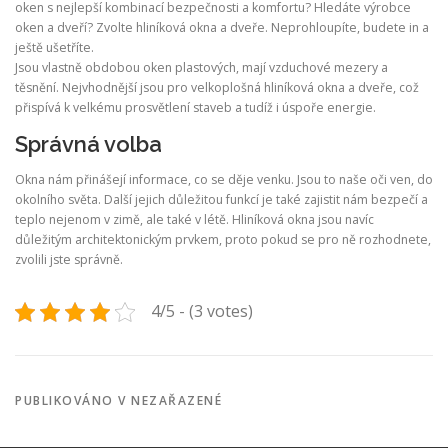
oken s nejlepší kombinací bezpečnosti a komfortu? Hledáte výrobce
oken a dveří? Zvolte hliníková okna a dveře. Neprohloupíte, budete in a
ještě ušetříte.
Jsou vlastně obdobou oken plastových, mají vzduchové mezery a
těsnění. Nejvhodnější jsou pro velkoplošná
hliníková okna
a dveře, což
přispívá k velkému prosvětlení staveb a tudíž i úspoře energie.
Správná volba
Okna nám přinášejí informace, co se děje venku. Jsou to naše oči ven, do
okolního světa. Další jejich důležitou funkcí je také zajistit nám bezpečí a
teplo nejenom v zimě, ale také v létě. Hliníková okna jsou navíc
důležitým architektonickým prvkem, proto pokud se pro ně rozhodnete,
zvolili jste správně.
4/5 - (3 votes)
PUBLIKOVÁNO V NEZAŘAZENÉ