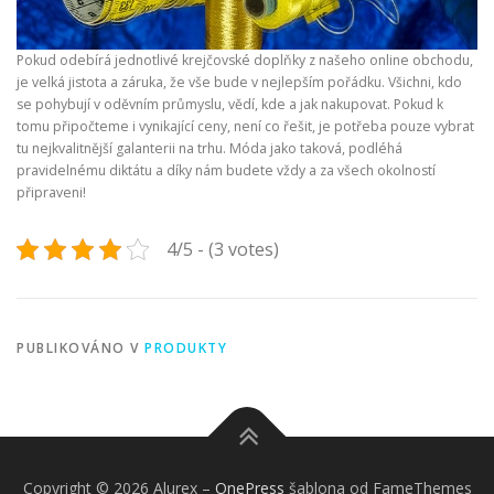
Pokud odebírá jednotlivé krejčovské doplňky z našeho online obchodu,
je velká jistota a záruka, že vše bude v nejlepším pořádku. Všichni, kdo
se pohybují v oděvním průmyslu, vědí, kde a jak nakupovat. Pokud k
tomu připočteme i vynikající ceny, není co řešit, je potřeba pouze vybrat
tu nejkvalitnější galanterii na trhu. Móda jako taková, podléhá
pravidelnému diktátu a díky nám budete vždy a za všech okolností
připraveni!
4/5 - (3 votes)
PUBLIKOVÁNO V
PRODUKTY
Copyright © 2026 Alurex
–
OnePress
šablona od FameThemes