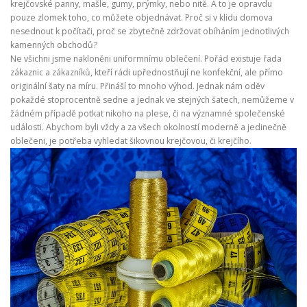
krejčovské panny, mašle, gumy, prýmky, nebo nitě. A to je opravdu
pouze zlomek toho, co můžete objednávat. Proč si v klidu domova
nesednout k počítači, proč se zbytečně zdržovat obíháním jednotlivých
kamenných obchodů?
Ne všichni jsme nakloněni uniformnímu oblečení. Pořád existuje řada
zákaznic a zákazníků, kteří rádi upřednostňují ne konfekční, ale přímo
originální šaty na míru. Přináší to mnoho výhod. Jednak nám oděv
pokaždé stoprocentně sedne a jednak ve stejných šatech, nemůžeme v
žádném případě potkat nikoho na plese, či na významné společenské
události. Abychom byli vždy a za všech okolností moderně a jedinečně
oblečeni, je potřeba vyhledat šikovnou krejčovou, či krejčího.