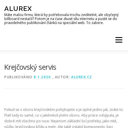
Přeskočit
ALUREX
na
obsah
Máte malou firmu, která by potřebovala trochu zviditelnit, ale obyčejný
billboard nestačil? Potom je na čase zkusit sílu internetu a pustit se do
pravidelného publikování článků na speciální web. To zabere.
Menu
Krejčovský servis
PUBLIKOVÁNO
8.1.2020
, AUTOR:
ALUREX.CZ
Pokud se v oboru krejčovském pohybujete a je úplně jedno jak, znáte to.
Platí tady to samé, co v jakémkoli jiném oboru. Aby práce odsýpala, je
dobré mít všechno po ruce. Nejenom základní šicí potřeby, jako nitě,
nůžky, krejčovskou křídu a metr. Ale také ostatní komponenty, bez