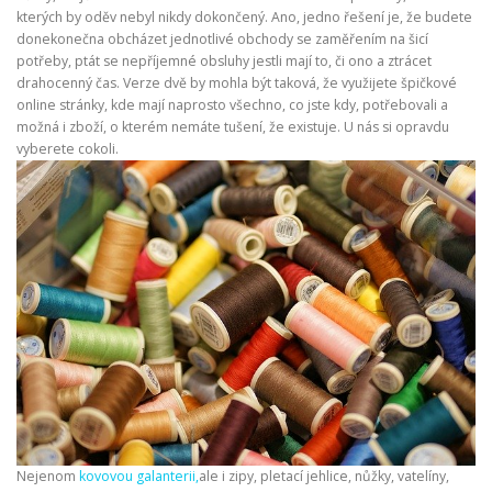
kterých by oděv nebyl nikdy dokončený. Ano, jedno řešení je, že budete
donekonečna obcházet jednotlivé obchody se zaměřením na šicí
potřeby, ptát se nepříjemné obsluhy jestli mají to, či ono a ztrácet
drahocenný čas. Verze dvě by mohla být taková, že využijete špičkové
online stránky, kde mají naprosto všechno, co jste kdy, potřebovali a
možná i zboží, o kterém nemáte tušení, že existuje. U nás si opravdu
vyberete cokoli.
Nejenom
kovovou galanterii,
ale i zipy, pletací jehlice, nůžky, vatelíny,