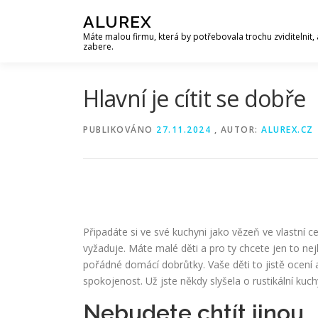
Přeskočit
ALUREX
na
Máte malou firmu, která by potřebovala trochu zviditelnit, 
obsah
zabere.
Hlavní je cítit se dobře
PUBLIKOVÁNO
27.11.2024
, AUTOR:
ALUREX.CZ
Připadáte si ve své kuchyni jako vězeň ve vlastní c
vyžaduje. Máte malé děti a pro ty chcete jen to nej
pořádné domácí dobrůtky. Vaše děti to jistě ocení 
spokojenost. Už jste někdy slyšela o
rustikální kuch
Nebudete chtít jinou