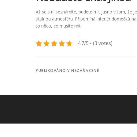
Až se s ní seznámíte, budete mít jasno v tom, že j
útulnou atmosféru. Připomíná interiér domečků na
to něco, co musíte mít!
4.7/5 - (3 votes)
PUBLIKOVÁNO V NEZAŘAZENÉ