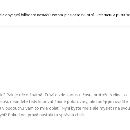
ale obyčejný billboard nestačil? Potom je na čase zkusit sílu internetu a pustit
ele? Pak je něco špatně. Trávíte zde spoustu času, protože rodina to
lepší, nebudete tedy kupovat žádné polotovary, ale raději jim uvaříte
a v budoucnu Vám to mile oplatí. Nyní byste měla ale myslet i na svou
yni
? Pokud ne, právě nastala ta správná chvíle.