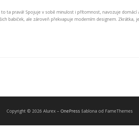
e to ta pravá! Spojuje v sobě minulost i přítomnost, navozuje domácí 
šich babiček, ale zároveň překvapuje moderním designem. Zkrátka, j
Copyright © 2026 Alurex
–
OnePress
šablona od FameThemes