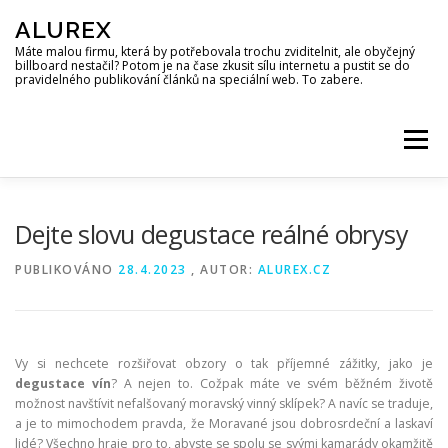
Přeskočit
ALUREX
na
obsah
Máte malou firmu, která by potřebovala trochu zviditelnit, ale obyčejný
billboard nestačil? Potom je na čase zkusit sílu internetu a pustit se do
pravidelného publikování článků na speciální web. To zabere.
Menu
Dejte slovu degustace reálné obrysy
PUBLIKOVÁNO
28.4.2023
, AUTOR:
ALUREX.CZ
Vy si nechcete rozšiřovat obzory o tak příjemné zážitky, jako je
degustace vín
? A nejen to. Cožpak máte ve svém běžném životě
možnost navštívit nefalšovaný moravský vinný sklípek? A navíc se traduje,
a je to mimochodem pravda, že Moravané jsou dobrosrdeční a laskaví
lidé? Všechno hraje pro to, abyste se spolu se svými kamarády okamžitě