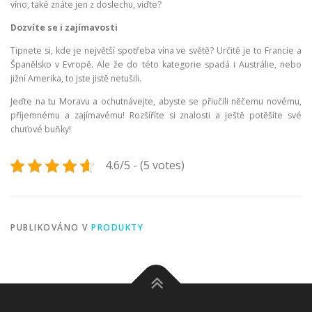
víno, také znáte jen z doslechu, viďte?
Dozvíte se i zajímavosti
Tipnete si, kde je největší spotřeba vína ve světě? Určitě je to Francie a
Španělsko v Evropě. Ale že do této kategorie spadá i Austrálie, nebo
jižní Amerika, to jste jistě netušili.
Jeďte na tu Moravu a ochutnávejte, abyste se přiučili něčemu novému,
příjemnému a zajímavému! Rozšíříte si znalosti a ještě potěšíte své
chuťové buňky!
4.6/5 - (5 votes)
PUBLIKOVÁNO V
PRODUKTY