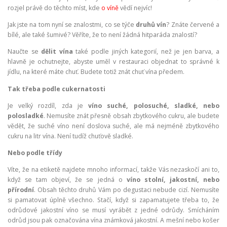
rozjel právě do těchto míst, kde
o víně
vědí nejvíc!
Jak jste na tom nyní se znalostmi, co se týče
druhů vín
? Znáte červené a
bílé, ale také šumivé? Věříte, že to není žádná hitparáda znalostí?
Naučte se
dělit vína
také podle jiných kategorií, než je jen barva, a
hlavně je ochutnejte, abyste uměl v restauraci objednat to správné k
jídlu, na které máte chuť. Budete totiž znát chuť vína předem.
Tak třeba podle cukernatosti
Je velký rozdíl, zda je
víno suché, polosuché, sladké, nebo
polosladké
. Nemusíte znát přesně obsah zbytkového cukru, ale budete
vědět, že suché víno není doslova suché, ale má nejméně zbytkového
cukru na litr vína. Není tudíž chuťově sladké.
Nebo podle třídy
Víte, že na etiketě najdete mnoho informací, takže Vás nezaskočí ani to,
když se tam objeví, že se jedná o
víno stolní, jakostní, nebo
přírodní
. Obsah těchto druhů Vám po degustaci nebude cizí. Nemusíte
si pamatovat úplně všechno. Stačí, když si zapamatujete třeba to, že
odrůdové jakostní víno se musí vyrábět z jedné odrůdy. Smícháním
odrůd jsou pak označována vína známková jakostní. A mešní nebo košer