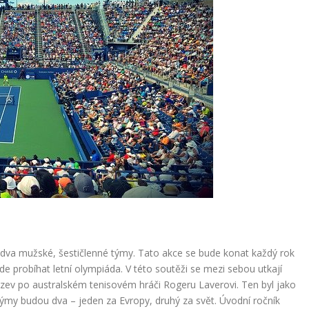
í dva mužské, šestičlenné týmy. Tato akce se bude konat každý rok
 probíhat letní olympiáda. V této soutěži se mezi sebou utkají
název po australském tenisovém hráči Rogeru Laverovi. Ten byl jako
Týmy budou dva – jeden za Evropy, druhý za svět. Úvodní ročník