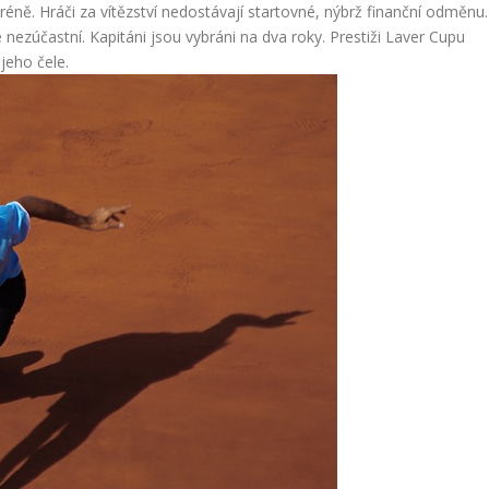
éně. Hráči za vítězství nedostávají startovné, nýbrž finanční odměnu.
nezúčastní. Kapitáni jsou vybráni na dva roky. Prestiži Laver Cupu
 jeho čele.