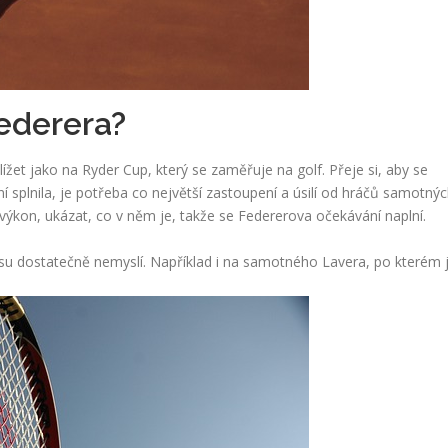
ederera?
žet jako na Ryder Cup, který se zaměřuje na golf. Přeje si, aby se
ání splnila, je potřeba co největší zastoupení a úsilí od hráčů samotnýc
ýkon, ukázat, co v něm je, takže se Federerova očekávání naplní.
isu dostatečně nemyslí. Například i na samotného Lavera, po kterém 