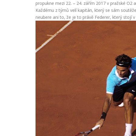
propukne mezi 22. – 24. zářím 2017 v pražské O2 ar
Každému z týmů velí kapitán, který se sám soutěže 
neubere ani to, že je to právě Federer, který stojí v