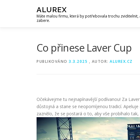
Přeskočit
ALUREX
na
Máte malou firmu, která by potřebovala trochu zviditelnit, 
obsah
zabere.
Co přinese Laver Cup
PUBLIKOVÁNO
3.3.2025
, AUTOR:
ALUREX.CZ
Očekávejme tu nejnapínavější podívanou! Za Laver
důstojná a stane se neopomíjenou tradicí. Apeluje 
zaznělo, že se postará o to, aby vše probíhalo tak,