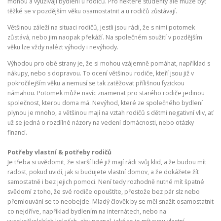
mohou a využívají bydlení u rodičů. Pro některé studenty ale může být
těžké se v pozdějším věku osamostatnit a u rodičů zůstávají.
Většinou záleží na situaci rodičů, jestli jsou rádi, že s nimi potomek
zůstává, nebo jim naopak překáží. Na společném soužití v pozdějším
věku lze vždy nalézt výhody i nevýhody.
Výhodou pro obě strany je, že si mohou vzájemně pomáhat, například s
nákupy, nebo s dopravou. To ocení většinou rodiče, kteří jsou již v
pokročilejším věku a nemusí se tak zatěžovat přílišnou fyzickou
námahou. Potomek může navíc znamenat pro starého rodiče jedinou
společnost, kterou doma má. Nevýhod, které ze společného bydlení
plynou je mnoho, a většinou mají na vztah rodičů s dětmi negativní vliv, ať
už se jedná o rozdílné názory na vedení domácnosti, nebo otázky
financí.
Potřeby vlastní & potřeby rodičů
Je třeba si uvědomit, že starší lidé již mají rádi svůj klid, a že budou mít
radost, pokud uvidí, jak si budujete vlastní domov, a že dokážete žít
samostatně i bez jejich pomoci. Není tedy rozhodně nutné mít špatné
svědomí z toho, že své rodiče opouštíte, přestože bez pár slz nebo
přemlouvání se to neobejde. Mladý člověk by se měl snažit osamostatnit
co nejdříve, například bydlením na internátech, nebo na