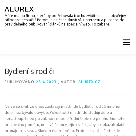
Přeskočit
ALUREX
na
obsah
Máte malou firmu, která by potřebovala trochu zviditelnit, ale obyčejný
billboard nestačil? Potom je na čase zkusit sílu internetu a pustit se do
pravidelného publikování článků na speciální web. To zabere.
Menu
Bydlení s rodiči
PUBLIKOVÁNO
28.4.2023
, AUTOR:
ALUREX.CZ
Nelze se divit, že dnes zůstávají mladí lidé bydlet u rodičů mnohem
déle, než bývalo obvyklé. Pokud totiž mladí lidé studují déle a
nenastoupí hned po základní nebo střední škole do plnohodnotného
pracovního poměru, není většinou v jejich silách, aby si dokázali platit
pronájem, stravu a školu zcela ze svého. Proto se snaží ušetřit kde